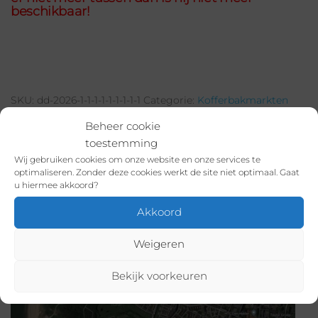
beschikbaar!
SKU:
dd-2026-1-1-1-1-1-1-1-1-1
Categorie:
Kofferbakmarkten
Donkere Duinen: Mei
Beheer cookie
toestemming
Wij gebruiken cookies om onze website en onze services te
optimaliseren. Zonder deze cookies werkt de site niet optimaal. Gaat
BESCHRIJVING
u hiermee akkoord?
Akkoord
AANVULLENDE INFORMATIE
Weigeren
Locatie:
Parkeerplaats de Donker Duinen, Jan
Bekijk voorkeuren
Verfailleweg 620, 1783BW Den Helder