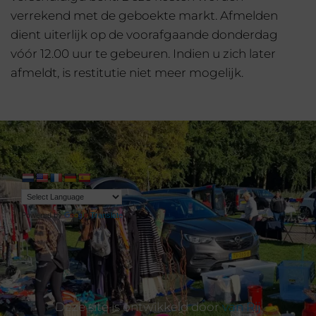
verrekend met de geboekte markt. Afmelden
dient uiterlijk op de voorafgaande donderdag
vóór 12.00 uur te gebeuren. Indien u zich later
afmeldt, is restitutie niet meer mogelijk.
Powered by
Translate
Deze site is ontwikkeld door
van Rij