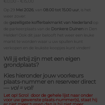
€
0,00
-
€
15,00
Op 29
Mei 2026
, van
08.00 tot 15.00 uur
, is het
weer zover:
de
gezelligste kofferbakmarkt van Nederland
op
de parkeerplaats van de
Donkere Duinen
in Den
Helder! Ook dit jaar belooft het weer een leuke
markt te worden waar u uw spullen kunt
verkopen en de leukste koopjes kunt vinden!
Wil jij erbij zijn met een eigen
grondplaats?
Kies hieronder jouw
voorkeurs
plaats-nummer
en reserveer direct
—
vol = vol!
Let op! Scrol door de gehele lijst naar onder
voor uw gewenste plaats-nummer(s), staat hij
er niet meer tussen dan is hij niet meer