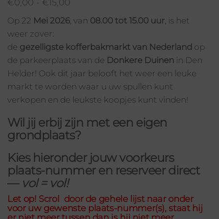
€
0,00
-
€
15,00
Op 22
Mei 2026
, van
08.00 tot 15.00 uur
, is het
weer zover:
de
gezelligste kofferbakmarkt van Nederland
op
de parkeerplaats van de
Donkere Duinen
in Den
Helder! Ook dit jaar belooft het weer een leuke
markt te worden waar u uw spullen kunt
verkopen en de leukste koopjes kunt vinden!
Wil jij erbij zijn met een eigen
grondplaats?
Kies hieronder jouw
voorkeurs
plaats-nummer
en reserveer direct
—
vol = vol!
Let op! Scrol door de gehele lijst naar onder
voor uw gewenste plaats-nummer(s), staat hij
er niet meer tussen dan is hij niet meer