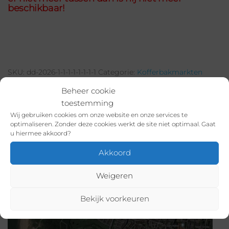
beschikbaar!
SKU:
dd-2026-1-1-1-1-1-1-1-1
Categorie:
Kofferbakmarkten
Donkere Duinen: Mei
Beheer cookie
toestemming
Wij gebruiken cookies om onze website en onze services te
optimaliseren. Zonder deze cookies werkt de site niet optimaal. Gaat
BESCHRIJVING
u hiermee akkoord?
Akkoord
AANVULLENDE INFORMATIE
Weigeren
Locatie:
Parkeerplaats de Donker Duinen, Jan
Bekijk voorkeuren
Verfailleweg 620, 1783BW Den Helder