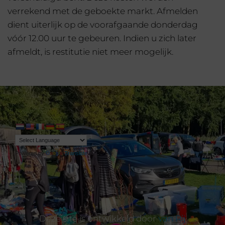
verrekend met de geboekte markt. Afmelden
dient uiterlijk op de voorafgaande donderdag
vóór 12.00 uur te gebeuren. Indien u zich later
afmeldt, is restitutie niet meer mogelijk.
Powered by
Translate
Deze site is ontwikkeld door
van Rij