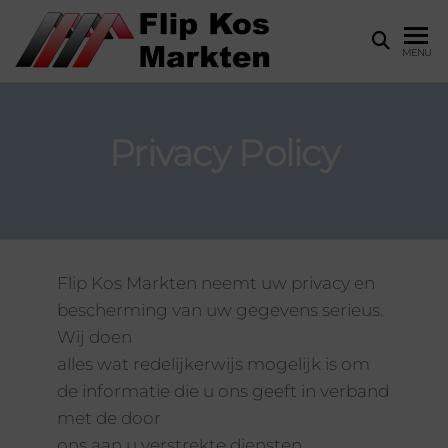
FLIP KOS
Wij
MENU
maken
MARKTEN
van
uw
markt
Privacy Policy
een
succes!
Flip Kos Markten neemt uw privacy en
bescherming van uw gegevens serieus.
Wij doen
alles wat redelijkerwijs mogelijk is om
de informatie die u ons geeft in verband
met de door
ons aan u verstrekte diensten,