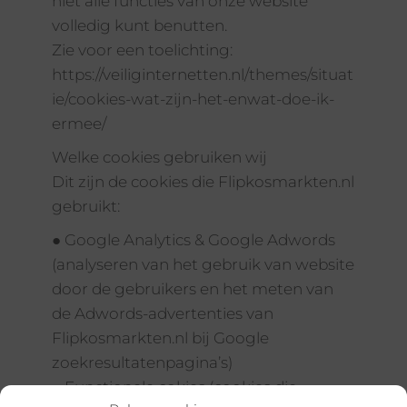
niet alle functies van onze website
volledig kunt benutten.
Zie voor een toelichting:
https://veiliginternetten.nl/themes/situat
ie/cookies-wat-zijn-het-enwat-doe-ik-
ermee/
Welke cookies gebruiken wij
Dit zijn de cookies die Flipkosmarkten.nl
gebruikt:
● Google Analytics & Google Adwords
(analyseren van het gebruik van website
door de gebruikers en het meten van
de Adwords-advertenties van
Flipkosmarkten.nl bij Google
zoekresultatenpagina’s)
● Functionele cokies (cookies die