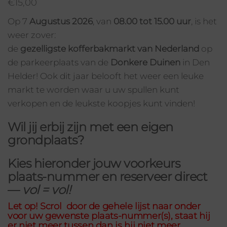
€
15,00
Op 7
Augustus 2026
, van
08.00 tot 15.00 uur
, is het
weer zover:
de
gezelligste kofferbakmarkt van Nederland
op
de parkeerplaats van de
Donkere Duinen
in Den
Helder! Ook dit jaar belooft het weer een leuke
markt te worden waar u uw spullen kunt
verkopen en de leukste koopjes kunt vinden!
Wil jij erbij zijn met een eigen
grondplaats?
Kies hieronder jouw
voorkeurs
plaats-nummer
en reserveer direct
—
vol = vol!
Let op! Scrol door de gehele lijst naar onder
voor uw gewenste plaats-nummer(s), staat hij
er niet meer tussen dan is hij niet meer