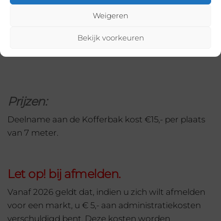
voor verschillende lengtes.
Weigeren
Heeft u meer dan 7 meter nodig? Reserveer dan
meer plaatsen. Dit doet u door 2 keer het
Bekijk voorkeuren
formulier in te vullen.
Prijzen:
Deelname aan de Kofferbak kost €15,- per plaats
van 7 meter.
Let op! bij afmelden.
Vanaf 2026 geldt dat, indien u zich wilt afmelden
voor een markt, u € 5,- aan administratiekosten
verschuldigd bent. Deze kosten worden