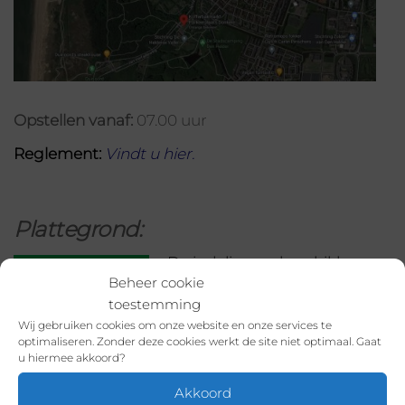
Opstellen vanaf:
07.00 uur
Reglement:
Vindt u hier
.
Plattegrond:
De indeling en beschikbare
Beheer cookie
plaatsen kunt u terugvinden
toestemming
op deze
Plattegron
d
. De
Wij gebruiken cookies om onze website en onze services te
plaatsen zijn ieder 7 meter
optimaliseren. Zonder deze cookies werkt de site niet optimaal. Gaat
u hiermee akkoord?
lang. Wij hanteren niet als
eerder verschillende tarieven
Akkoord