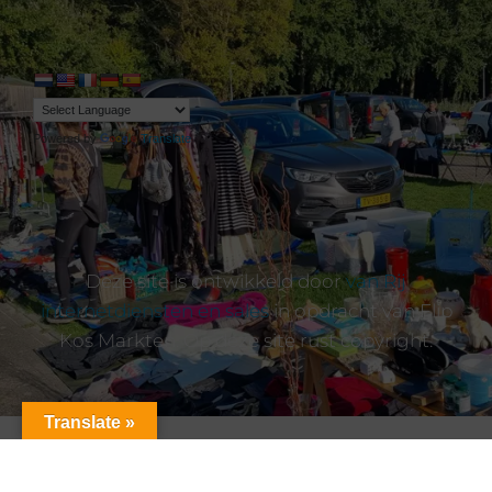
Powered by
Translate
Deze site is ontwikkeld door
van Rij
internetdiensten en sales
in opdracht van Flip
Kos Markten. Op deze site rust copyright.
Translate »