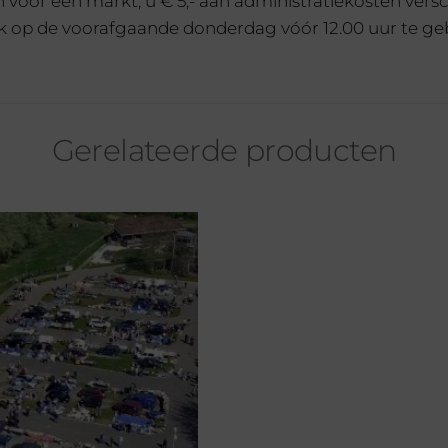
en voor een markt, u € 5,- aan administratiekosten ve
€
15,00
1 op voorraad
 op de voorafgaande donderdag vóór 12.00 uur te gebeur
Gewenst plaats nummer
€
15,00
1 op voorraad
Gerelateerde producten
Gewenst plaats nummer:
€
15,00
1 op voorraad
Gewenst plaats nummer:
€
15,00
1 op voorraad
Gewenst plaats nummer
€
15,00
1 op voorraad