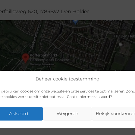
Gewenst plaats nummer:
erfailleweg 620, 1783BW Den Helder
€
15,00
1 op voorraad
Gewenst plaats nummer:
€
15,00
1 op voorraad
Gewenst plaats nummer:
€
15,00
1 op voorraad
Beheer cookie toestemming
 gebruiken cookies om onze website en onze services te optimaliseren. Zon
Gewenst plaats nummer:
e cookies werkt de site niet optimaal. Gaat u hiermee akkoord?
€
15,00
1 op voorraad
Akkoord
Weigeren
Bekijk voorkeure
Gewenst plaats nummer:
€
15,00
1 op voorraad