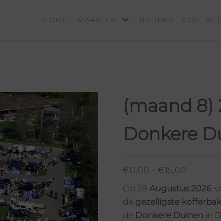
HOME
MARKTEN
NIEUWS
CONTACT
S
N
(maand 8) 
Donkere D
€
0,00
-
€
15,00
Op 28
Augustus 2026
, 
de
gezelligste kofferb
de
Donkere Duinen
in D