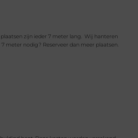
 Plaats 39
Toevoegen aan
winkelwagen
 plaatsen zijn ieder 7 meter lang. Wij hanteren
dan 7 meter nodig? Reserveer dan meer plaatsen.
: Plaats 40
Toevoegen aan
winkelwagen
 Plaats 41
Toevoegen aan
winkelwagen
: Plaats 42
Toevoegen aan
winkelwagen
 Plaats 43
Toevoegen aan