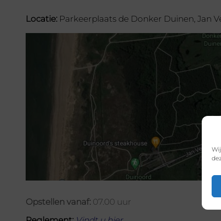
Locatie:
Parkeerplaats de Donker Duinen, Jan V
Wij
dez
Opstellen vanaf:
07.00 uur
Reglement:
Vindt u hier
.