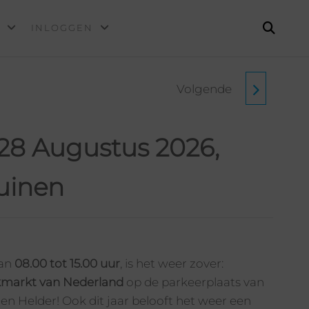
INLOGGEN
Volgende
(MAAND 9) 04
SEPTEMBER 2026,
28 Augustus 2026,
DONKERE DUINEN
uinen
van
08.00 tot 15.00 uur
, is het weer zover:
akmarkt van Nederland
op de parkeerplaats van
en Helder! Ook dit jaar belooft het weer een