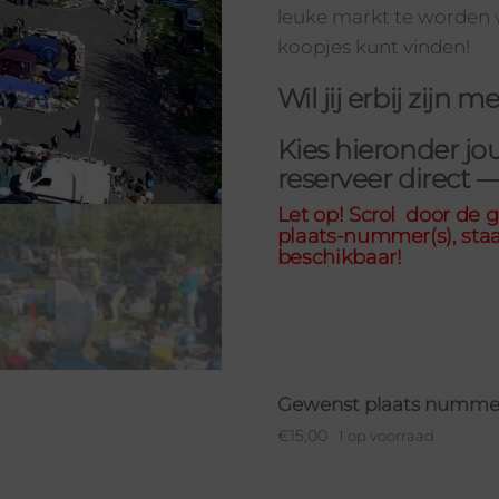
leuke markt te worden 
koopjes kunt vinden!
Wil jij erbij zijn
Kies hieronder j
reserveer direct 
Let op! Scrol door de 
plaats-nummer(s), staat
beschikbaar!
Gewenst plaats nummer
€
15,00
1 op voorraad