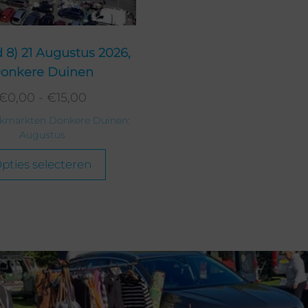
Gewenst plaats nummer:
€
15,00
1 op voorraad
8) 21 Augustus 2026,
Gewenst plaats nummer:
onkere Duinen
€
15,00
1 op voorraad
€
0,00
-
€
15,00
akmarkten Donkere Duinen:
Gewenst plaats nummer:
Augustus
€
15,00
1 op voorraad
pties selecteren
Gewenst plaats nummer:
€
15,00
1 op voorraad
Gewenst plaats nummer:
€
15,00
1 op voorraad