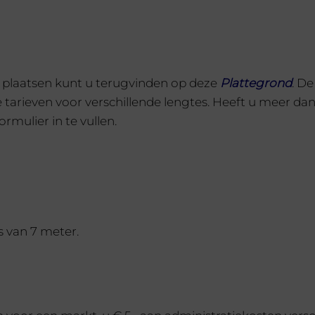
Gewenst plaats nummer:
€
15,00
1 op voorraad
e plaatsen kunt u terugvinden op deze
Plattegron
d
. De
de tarieven voor verschillende lengtes. Heeft u meer 
Gewenst plaats nummer
ormulier in te vullen.
€
15,00
1 op voorraad
Gewenst plaats nummer:
€
15,00
1 op voorraad
s van 7 meter.
Gewenst plaats nummer
€
15,00
1 op voorraad
Gewenst plaats nummer: