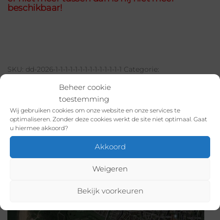
beschikbaar!
SKU:
dd-2026-1-1-1-1-1-1-1-1-1-1-1-1-1-1
Categorie:
Kofferbakmarkten Donkere Duinen: Juli
Beheer cookie
toestemming
Wij gebruiken cookies om onze website en onze services te
optimaliseren. Zonder deze cookies werkt de site niet optimaal. Gaat
BESCHRIJVING
u hiermee akkoord?
Akkoord
AANVULLENDE INFORMATIE
Weigeren
Locatie:
Parkeerplaats de Donker Duinen, Jan
Bekijk voorkeuren
Verfailleweg 620, 1783BW Den Helder