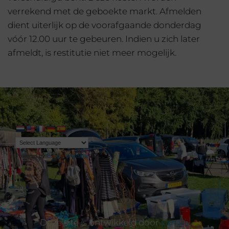
verrekend met de geboekte markt. Afmelden
dient uiterlijk op de voorafgaande donderdag
vóór 12.00 uur te gebeuren. Indien u zich later
afmeldt, is restitutie niet meer mogelijk.
Powered by
Translate
Deze site is ontwikkeld door
van Rij