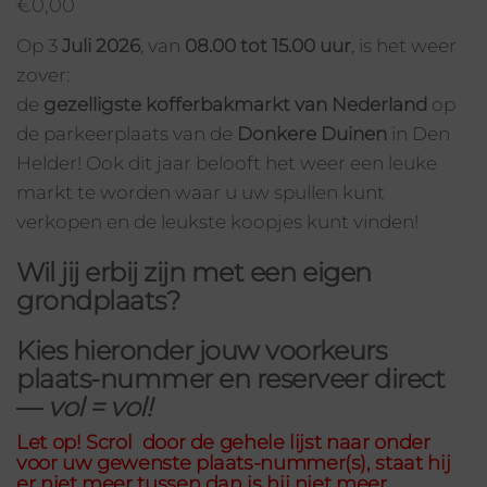
€
0,00
Op 3
Juli 2026
, van
08.00 tot 15.00 uur
, is het weer
zover:
de
gezelligste kofferbakmarkt van Nederland
op
de parkeerplaats van de
Donkere Duinen
in Den
Helder! Ook dit jaar belooft het weer een leuke
markt te worden waar u uw spullen kunt
verkopen en de leukste koopjes kunt vinden!
Wil jij erbij zijn met een eigen
grondplaats?
Kies hieronder jouw
voorkeurs
plaats-nummer
en reserveer direct
—
vol = vol!
Let op! Scrol door de gehele lijst naar onder
voor uw gewenste plaats-nummer(s), staat hij
er niet meer tussen dan is hij niet meer