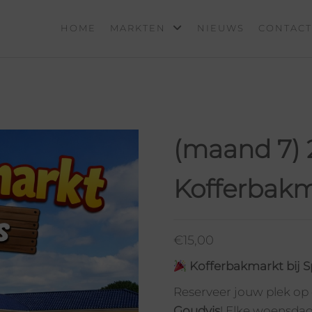
HOME
MARKTEN
NIEUWS
CONTACT
S
N
(maand 7) 
Kofferbakm
€
15,00
Kofferbakmarkt bij 
Reserveer jouw plek op 
Goudvis
! Elke woensda