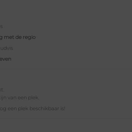
es
ng met de regio
oudvis
leven
t.
ijn van een plek.
nog een plek beschikbaar is!