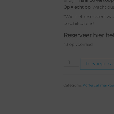
Er zijn
maar 50 verkoop
Op = echt op!
Wacht dus 
*Wie niet reserveert wach
beschikbaar is!
Reserveer hier he
43 op voorraad
Toevoegen a
Categorie:
Kofferbakmarkten