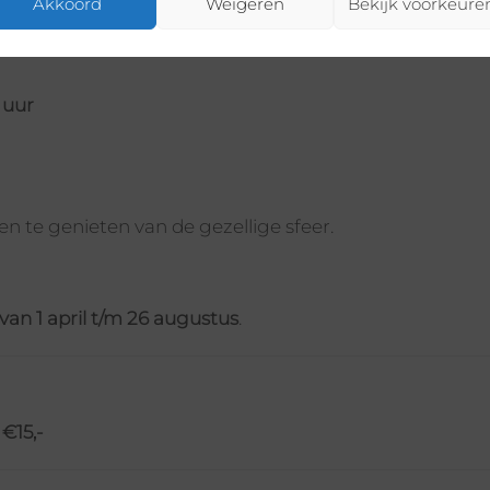
Akkoord
Weigeren
Bekijk voorkeure
 uur
n te genieten van de gezellige sfeer.
an 1 april t/m 26 augustus
.
s
€15,-