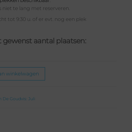
plekken beschikbaar
.
niet te lang met reserveren.
t tot 9:30 u. of er evt. nog een plek
t gewenst aantal plaatsen:
an winkelwagen
 De Goudvis: Juli