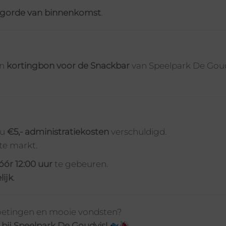
lgorde van binnenkomst
.
en
kortingbon voor de Snackbar
van Speelpark De Goud
 u
€5,- administratiekosten
verschuldigd.
te markt.
óór 12:00 uur
te gebeuren.
lijk
.
tmoetingen en mooie vondsten?
bij Speelpark De Goudvis!