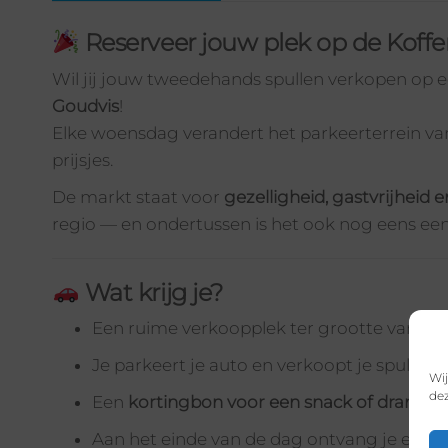
Reserveer jouw plek op de Koff
Wil jij jouw tweedehands spullen verkopen op
Goudvis
!
Elke woensdag verandert het parkeerterrein va
prijsjes.
De markt staat voor
gezelligheid, gastvrijheid
regio — en ondertussen is het ook nog eens een 
Wat krijg je?
Een ruime verkoopplek ter grootte van
twe
Je parkeert je auto en verkoopt je spullen 
Wij
dez
Een
kortingbon voor een snack of drankje 
Aan het einde van de dag ontvang je een
u