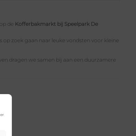
 op de
Kofferbakmarkt bij Speelpark De
s op zoek gaan naar leuke vondsten voor kleine
geven dragen we samen bij aan een duurzamere
der