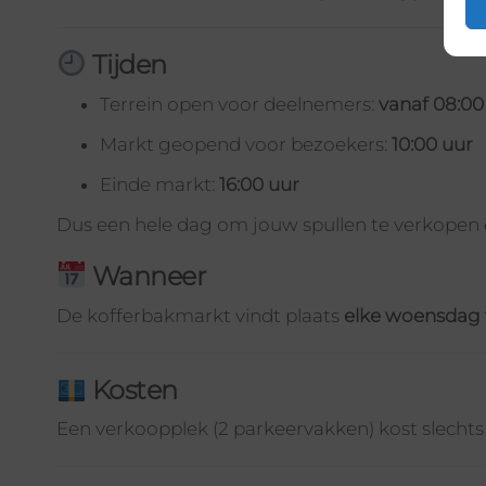
Tijden
Terrein open voor deelnemers:
vanaf 08:00
Markt geopend voor bezoekers:
10:00 uur
Einde markt:
16:00 uur
Dus een hele dag om jouw spullen te verkopen e
Wanneer
De kofferbakmarkt vindt plaats
elke woensdag v
Kosten
Een verkoopplek (2 parkeervakken) kost slecht