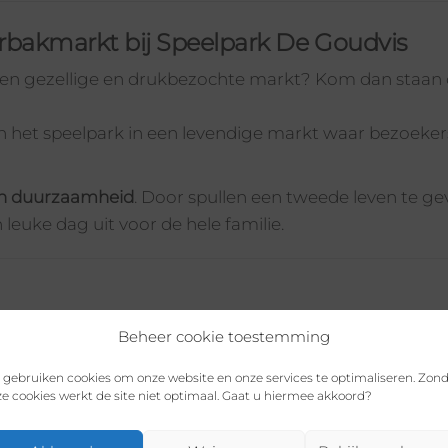
erbakmarkt bij Speelpark De Goudvis
 een gezellige en drukbezochte markt? Kom dan staan
n het speelpark in een levendige markt waar bezoeker
 en duurzaamheid
. Door spullen een tweede leven te 
leuke dag uit voor de hele familie.
e parkeerplaatsen (5 meter).
Beheer cookie toestemming
direct
vanuit je kofferbak of ervoor.
 gebruiken cookies om onze website en onze services te optimaliseren. Zon
e cookies werkt de site niet optimaal. Gaat u hiermee akkoord?
in de Snackbar.
itrijkaart
, zodat je
geen parkeergeld hoeft te betalen.