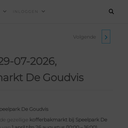
INLOGGEN
Volgende
(MAAND 8) 05-08-2026,
KOFFERBAKMARKT
29-07-2026,
DE GOUDVIS
arkt De Goudvis
Speelpark De Goudvis
de gezellige
kofferbakmarkt bij Speelpark De
g van
1 april t/m 26 augustus (10:00 – 16:00)