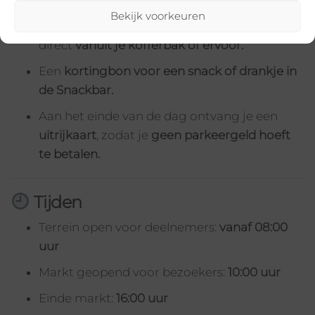
Bekijk voorkeuren
Je parkeert je auto en verkoopt je spullen
direct
vanuit je kofferbak of ervoor.
Een
kortingbon voor een snack of drankje in
de Snackbar.
Aan het einde van de dag ontvang je een
uitrijkaart
, zodat je
geen parkeergeld hoeft
te betalen.
Tijden
Terrein open voor deelnemers:
vanaf 08:00
uur
Markt geopend voor bezoekers:
10:00 uur
Einde markt:
16:00 uur