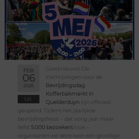
Goed nieuws! De
FEB
06
inschrijvingen voor de
Bevrijdingsdag
2026
Kofferbakmarkt in
Uit
Quelderduyn
zijn officieel
geopend. Tijdens het jaarlijkse
bevrijdingsfeest – dat vorig jaar maar
liefst
5.000 bezoekers
trok –
organiseren we deze keer een gezellige